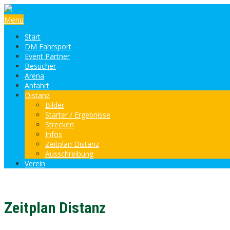
Menu
Start
DM Fahrsport
Event Partner
Besucher
Arena
Anfahrt
Distanz
Bilder
Starter / Ergebnisse
Strecken
Infos
Zeitplan Distanz
Ausschreibung
Verein
Zeitplan Distanz